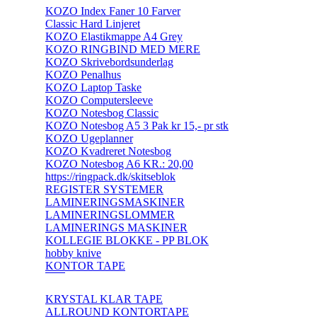
KOZO Index Faner 10 Farver
Classic Hard Linjeret
KOZO Elastikmappe A4 Grey
KOZO RINGBIND MED MERE
KOZO Skrivebordsunderlag
KOZO Penalhus
KOZO Laptop Taske
KOZO Computersleeve
KOZO Notesbog Classic
KOZO Notesbog A5 3 Pak kr 15,- pr stk
KOZO Ugeplanner
KOZO Kvadreret Notesbog
KOZO Notesbog A6 KR.: 20,00
https://ringpack.dk/skitseblok
REGISTER SYSTEMER
LAMINERINGSMASKINER
LAMINERINGSLOMMER
LAMINERINGS MASKINER
KOLLEGIE BLOKKE - PP BLOK
hobby knive
KONTOR TAPE
KRYSTAL KLAR TAPE
ALLROUND KONTORTAPE