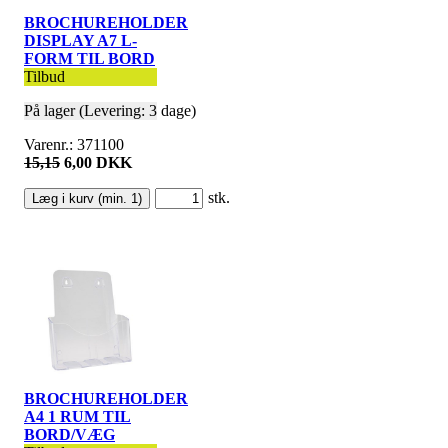
BROCHUREHOLDER
DISPLAY A7 L-
FORM TIL BORD
Tilbud
På lager (Levering: 3 dage)
Varenr.: 371100
15,15
6,00 DKK
stk.
BROCHUREHOLDER
A4 1 RUM TIL
BORD/VÆG