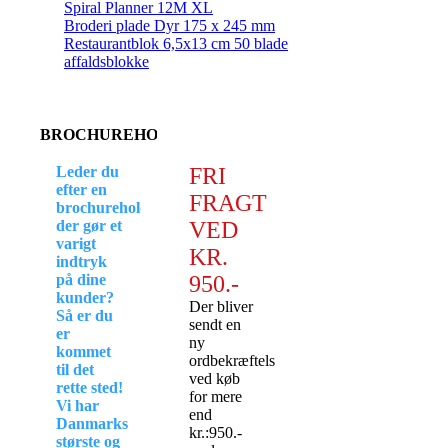
Spiral Planner 12M XL
Broderi plade Dyr 175 x 245 mm
Restaurantblok 6,5x13 cm 50 blade
affaldsblokke
BROCHUREHOLDER
Leder du
FRI
efter en
FRAGT
brochureholder,
der gør et
VED
varigt
KR.
indtryk
på dine
950.-
kunder?
Der bliver
Så er du
sendt en
er
ny
kommet
ordbekræftelse
til det
ved køb
rette sted!
for mere
Vi har
end
Danmarks
kr.:950.-
største og