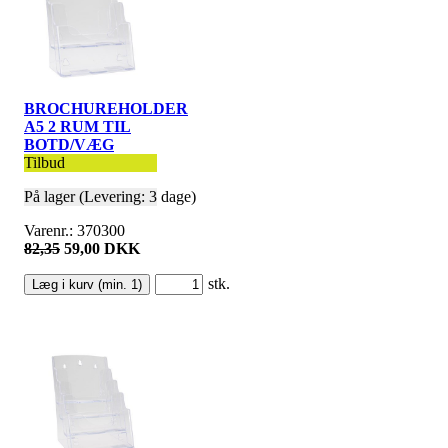
BROCHUREHOLDER
A5 2 RUM TIL
BOTD/VÆG
Tilbud
På lager (Levering: 3 dage)
Varenr.: 370300
82,35
59,00 DKK
stk.