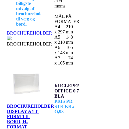
excl
billigste
moms.
udvalg af
brochureholdere
MÅL PÅ
til væg og
FORMATER
bord.
A4 210
x 297 mm
BROCHUREHOLDER
A5 148
x 210 mm
BROCHUREHOLDER
A6 105
x 148 mm
A7 74
x 105 mm
KUGLEPEN
OFFICE 0,7
BLÅ
PRIS PR
BROCHUREHOLDER
STK KR.:
DISPLAY A4 T-
O,98
FORM TIL
Blå pris
BORD, H-
kr.: 0,98
FORMAT