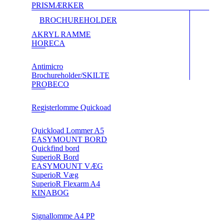
PRISMÆRKER
BROCHUREHOLDER
AKRYL RAMME
HORECA
Antimicro
Brochureholder/SKILTE
PROBECO
Registerlomme Quickoad
Quickload Lommer A5
EASYMOUNT BORD
Quickfind bord
SuperioR Bord
EASYMOUNT VÆG
SuperioR Væg
SuperioR Flexarm A4
KINABOG
Signallomme A4 PP