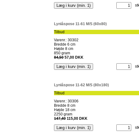
st
Lynlåspose 11-61 M/S (60x80)
Tilbud
Varenr.: 30302
Bredde 6 cm
Højde 8 cm
850 gram
84,50
57,00 DKK
st
Lynlåspose 11-62 M/S (80x180)
Tilbud
Varenr.: 30306
Bredde 8 cm
Højde 18 cm
2250 gram
147,40
115,00 DKK
st