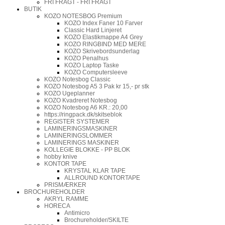
FRI FRAGT - FRI FRAGT
BUTIK
KOZO NOTESBOG Premium
KOZO Index Faner 10 Farver
Classic Hard Linjeret
KOZO Elastikmappe A4 Grey
KOZO RINGBIND MED MERE
KOZO Skrivebordsunderlag
KOZO Penalhus
KOZO Laptop Taske
KOZO Computersleeve
KOZO Notesbog Classic
KOZO Notesbog A5 3 Pak kr 15,- pr stk
KOZO Ugeplanner
KOZO Kvadreret Notesbog
KOZO Notesbog A6 KR.: 20,00
https://ringpack.dk/skitseblok
REGISTER SYSTEMER
LAMINERINGSMASKINER
LAMINERINGSLOMMER
LAMINERINGS MASKINER
KOLLEGIE BLOKKE - PP BLOK
hobby knive
KONTOR TAPE
KRYSTAL KLAR TAPE
ALLROUND KONTORTAPE
PRISMÆRKER
BROCHUREHOLDER
AKRYL RAMME
HORECA
Antimicro
Brochureholder/SKILTE