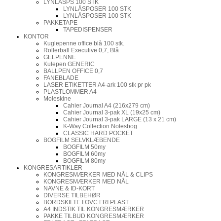
LYNLÅSPS 100 STK
LYNLÅSPOSER 100 STK
LYNLÅSPOSER 100 STK
PAKKETAPE
TAPEDISPENSER
KONTOR
Kuglepenne office blå 100 stk.
Rollerball Executive 0,7, Blå
GELPENNE
Kulepen GENERIC
BALLPEN OFFICE 0,7
FANEBLADE
LASER ETIKETTER A4-ark 100 stk pr pk
PLASTLOMMER A4
Moleskine
Cahier Journal A4 (216x279 cm)
Cahier Journal 3-pak XL (19x25 cm)
Cahier Journal 3-pak LARGE (13 x 21 cm)
K-Way Collection Notesbog
CLASSIC HARD POCKET
BOGFILM SELVKLÆBENDE
BOGFILM 50my
BOGFILM 60my
BOGFILM 80my
KONGRESARTIKLER
KONGRESMÆRKER MED NÅL & CLIPS
KONGRESMÆRKER MED NÅL
NAVNE & ID-KORT
DIVERSE TILBEHØR
BORDSKILTE I OVC FRI PLAST
A4 INDSTIK TIL KONGRESMÆRKER
PAKKE TILBUD KONGRESMÆRKER