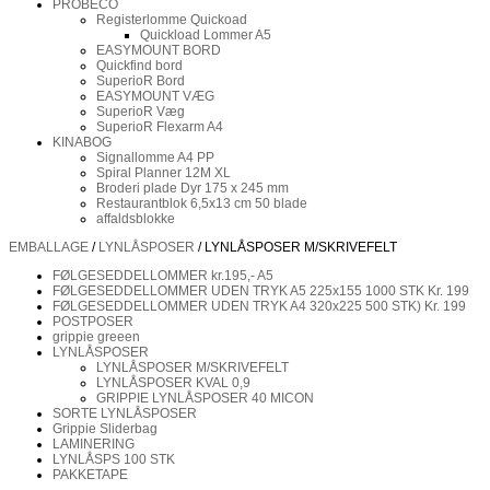
PROBECO
Registerlomme Quickoad
Quickload Lommer A5
EASYMOUNT BORD
Quickfind bord
SuperioR Bord
EASYMOUNT VÆG
SuperioR Væg
SuperioR Flexarm A4
KINABOG
Signallomme A4 PP
Spiral Planner 12M XL
Broderi plade Dyr 175 x 245 mm
Restaurantblok 6,5x13 cm 50 blade
affaldsblokke
EMBALLAGE
/
LYNLÅSPOSER
/ LYNLÅSPOSER M/SKRIVEFELT
FØLGESEDDELLOMMER kr.195,- A5
FØLGESEDDELLOMMER UDEN TRYK A5 225x155 1000 STK Kr. 199
FØLGESEDDELLOMMER UDEN TRYK A4 320x225 500 STK) Kr. 199
POSTPOSER
grippie greeen
LYNLÅSPOSER
LYNLÅSPOSER M/SKRIVEFELT
LYNLÅSPOSER KVAL 0,9
GRIPPIE LYNLÅSPOSER 40 MICON
SORTE LYNLÅSPOSER
Grippie Sliderbag
LAMINERING
LYNLÅSPS 100 STK
PAKKETAPE