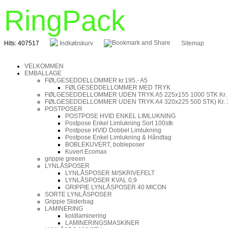
RingPack
Hits: 407517
Indkøbskurv
Sitemap
VELKOMMEN
EMBALLAGE
FØLGESEDDELLOMMER kr.195,- A5
FØLGESEDDELLOMMER MED TRYK
FØLGESEDDELLOMMER UDEN TRYK A5 225x155 1000 STK Kr.
FØLGESEDDELLOMMER UDEN TRYK A4 320x225 500 STK) Kr. 
POSTPOSER
POSTPOSE HVID ENKEL LIMLUKNING
Postpose Enkel Limlukning Sort 100stk
Postpose HVID Dobbel Limlukning
Postpose Enkel Limlukning & Håndtag
BOBLEKUVERT, bobleposer
Kuvert Ecomax
grippie greeen
LYNLÅSPOSER
LYNLÅSPOSER M/SKRIVEFELT
LYNLÅSPOSER KVAL 0,9
GRIPPIE LYNLÅSPOSER 40 MICON
SORTE LYNLÅSPOSER
Grippie Sliderbag
LAMINERING
koldlaminering
LAMINERINGSMASKINER