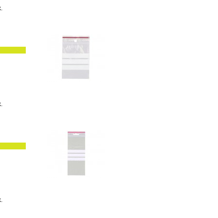
k.
k.
k.