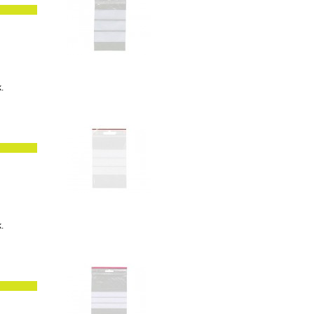
k.
k.