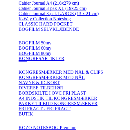
Cahier Journal A4 (216x279 cm)
Cahier Journal 3-pak XL (19x25 cm)
Cahier Journal 3-pak LARGE (13 x 21 cm)
K-Way Collection Notesbog
CLASSIC HARD POCKET
BOGFILM SELVKLÆBENDE
BOGFILM 50my
BOGFILM 60my
BOGFILM 80my
KONGRESARTIKLER
KONGRESMÆRKER MED NÅL & CLIPS
KONGRESMÆRKER MED NÅL
NAVNE & ID-KORT
DIVERSE TILBEHØR
BORDSKILTE I OVC FRI PLAST
A4 INDSTIK TIL KONGRESMÆRKER
PAKKE TILBUD KONGRESMÆRKER
FRI FRAGT - FRI FRAGT
BUTIK
KOZO NOTESBOG Premium