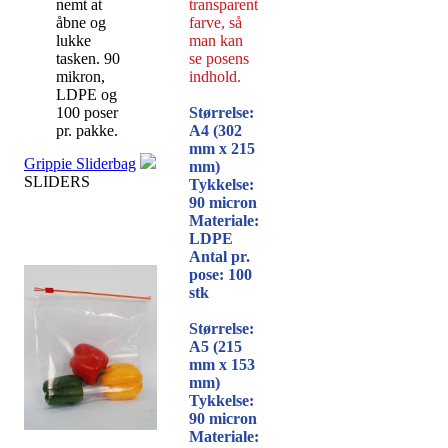
nemt at
transparent
åbne og
farve, så
lukke
man kan
tasken. 90
se posens
mikron,
indhold.
LDPE og
100 poser
Størrelse:
pr. pakke.
A4 (302
mm x 215
Grippie Sliderbag
mm)
SLIDERS
Tykkelse:
90 micron
Materiale:
LDPE
Antal pr.
pose: 100
stk
Størrelse:
A5 (215
mm x 153
mm)
Tykkelse:
90 micron
Materiale: