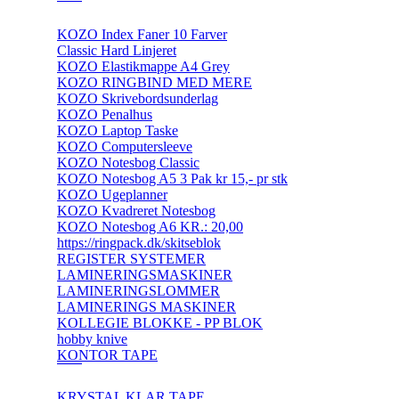
KOZO Index Faner 10 Farver
Classic Hard Linjeret
KOZO Elastikmappe A4 Grey
KOZO RINGBIND MED MERE
KOZO Skrivebordsunderlag
KOZO Penalhus
KOZO Laptop Taske
KOZO Computersleeve
KOZO Notesbog Classic
KOZO Notesbog A5 3 Pak kr 15,- pr stk
KOZO Ugeplanner
KOZO Kvadreret Notesbog
KOZO Notesbog A6 KR.: 20,00
https://ringpack.dk/skitseblok
REGISTER SYSTEMER
LAMINERINGSMASKINER
LAMINERINGSLOMMER
LAMINERINGS MASKINER
KOLLEGIE BLOKKE - PP BLOK
hobby knive
KONTOR TAPE
KRYSTAL KLAR TAPE