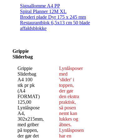
Signallomme A4 PP
Spiral Planner 12M XL
Broderi plade Dyr 175 x 245 mm
Restaurantblok 6,5x13 cm 50 blade
affaldsblokke
Grippie
Sliderbag
Grippie
Lynlåsposer
Sliderbag
med
A4 100
'slider' i
stk pr pk
toppen,
(A4
der gør
FORMAT)
den ekstra
125,00
praktisk,
Lynlåspose
så posen
A4,
nemt kan
302x215mm,
lukkes og
med griber
åbnes.
på toppen,
Lynlåsposen
der gør det
har en