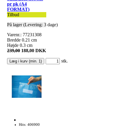
pr pk (A4
FORMAT)
Tilbud
På lager (Levering: 3 dage)
Varenr.: 77231308
Bredde 0.21 cm
Højde 0.3 cm
239,00
188,00 DKK
stk.
Hits: 406900