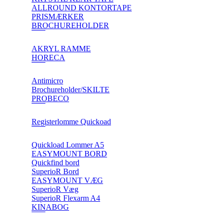
ALLROUND KONTORTAPE
PRISMÆRKER
BROCHUREHOLDER
AKRYL RAMME
HORECA
Antimicro
Brochureholder/SKILTE
PROBECO
Registerlomme Quickoad
Quickload Lommer A5
EASYMOUNT BORD
Quickfind bord
SuperioR Bord
EASYMOUNT VÆG
SuperioR Væg
SuperioR Flexarm A4
KINABOG