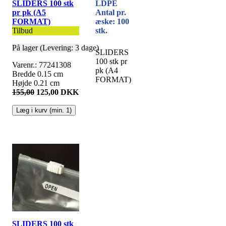
LDPE
SLIDERS 100 stk
Antal pr.
pr pk (A5
æske: 100
FORMAT)
stk.
Tilbud
På lager (Levering: 3 dage)
SLIDERS
100 stk pr
Varenr.: 77241308
pk (A4
Bredde 0.15 cm
FORMAT)
Højde 0.21 cm
155,00
125,00 DKK
SLIDERS 100 stk