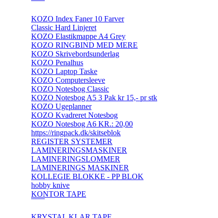
KOZO Index Faner 10 Farver
Classic Hard Linjeret
KOZO Elastikmappe A4 Grey
KOZO RINGBIND MED MERE
KOZO Skrivebordsunderlag
KOZO Penalhus
KOZO Laptop Taske
KOZO Computersleeve
KOZO Notesbog Classic
KOZO Notesbog A5 3 Pak kr 15,- pr stk
KOZO Ugeplanner
KOZO Kvadreret Notesbog
KOZO Notesbog A6 KR.: 20,00
https://ringpack.dk/skitseblok
REGISTER SYSTEMER
LAMINERINGSMASKINER
LAMINERINGSLOMMER
LAMINERINGS MASKINER
KOLLEGIE BLOKKE - PP BLOK
hobby knive
KONTOR TAPE
KRYSTAL KLAR TAPE