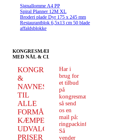
Signallomme A4 PP
Spiral Planner 12M XL
Broderi plade Dyr 175 x 245 mm
Restaurantblok 6,5x13 cm 50 blade
affaldsblokke
KONGRESMÆRKER
MED NÅL & CLIPS
KONGRESMÆRKER
Har i
brug for
&
et tilbud
NAVNESKILTE
på
TIL
kongresmærker,
ALLE
så send
os en
FORMÅL.
mail på:
KÆMPE
ringpackinfo@gmail.com.
UDVALG.
Så
PRISER
vender