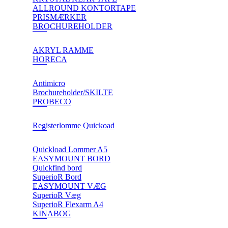
ALLROUND KONTORTAPE
PRISMÆRKER
BROCHUREHOLDER
AKRYL RAMME
HORECA
Antimicro
Brochureholder/SKILTE
PROBECO
Registerlomme Quickoad
Quickload Lommer A5
EASYMOUNT BORD
Quickfind bord
SuperioR Bord
EASYMOUNT VÆG
SuperioR Væg
SuperioR Flexarm A4
KINABOG