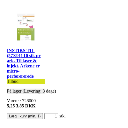
INSTIKS TIL
(57X91) 10 stk pr
ark. Til laser &
injekt. Arkene er
micro-
perforererede
Tilbud
På lager (Levering: 3 dage)
Varenr.: 728000
5,25
3,85 DKK
stk.