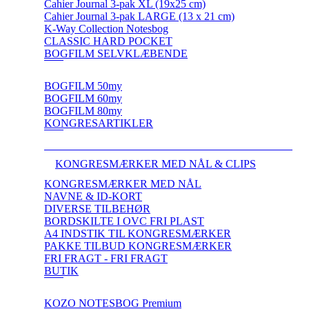
Cahier Journal 3-pak XL (19x25 cm)
Cahier Journal 3-pak LARGE (13 x 21 cm)
K-Way Collection Notesbog
CLASSIC HARD POCKET
BOGFILM SELVKLÆBENDE
BOGFILM 50my
BOGFILM 60my
BOGFILM 80my
KONGRESARTIKLER
KONGRESMÆRKER MED NÅL & CLIPS
KONGRESMÆRKER MED NÅL
NAVNE & ID-KORT
DIVERSE TILBEHØR
BORDSKILTE I OVC FRI PLAST
A4 INDSTIK TIL KONGRESMÆRKER
PAKKE TILBUD KONGRESMÆRKER
FRI FRAGT - FRI FRAGT
BUTIK
KOZO NOTESBOG Premium