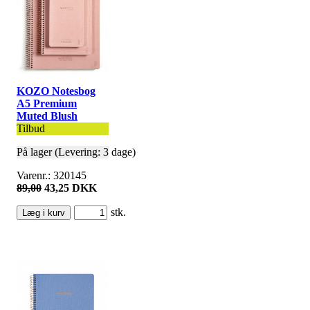
KOZO Notesbog
A5 Premium
Muted Blush
Tilbud
På lager (Levering: 3 dage)
Varenr.: 320145
89,00
43,25 DKK
stk.