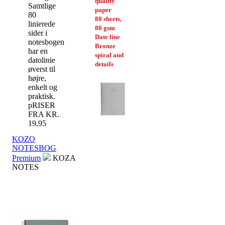
quality
Samtlige
paper
80
80 sheets,
linierede
80 gsm
sider i
Date line
notesbogen
Bronze
har en
spiral and
datolinie
details
øverst til
højre,
enkelt og
praktisk.
pRISER
FRA KR.
19,95
KOZO
NOTESBOG
Premium
KOZA
NOTES