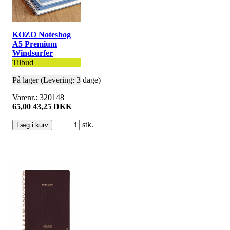
KOZO Notesbog
A5 Premium
Windsurfer
Tilbud
På lager (Levering: 3 dage)
Varenr.: 320148
65,00
43,25 DKK
stk.