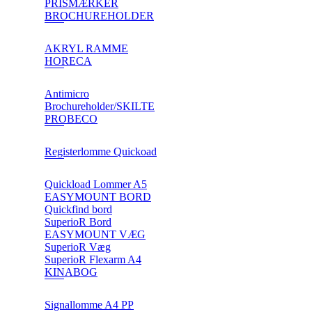
PRISMÆRKER
BROCHUREHOLDER
AKRYL RAMME
HORECA
Antimicro
Brochureholder/SKILTE
PROBECO
Registerlomme Quickoad
Quickload Lommer A5
EASYMOUNT BORD
Quickfind bord
SuperioR Bord
EASYMOUNT VÆG
SuperioR Væg
SuperioR Flexarm A4
KINABOG
Signallomme A4 PP