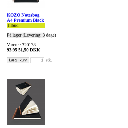
KOZO Notesbog
A4 Premium Black
Tilbud
På lager (Levering: 3 dage)
Varenr.: 320138
93,95
51,50 DKK
stk.