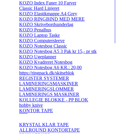
KOZO Index Faner 10 Farver
Classic Hard Linjeret
KOZO Elastikmappe A4 Grey
KOZO RINGBIND MED MERE
KOZO Skrivebordsunderlag
KOZO Penalhus
KOZO Laptop Taske
KOZO Computersleeve
KOZO Notesbog Classic
KOZO Notesbog A5 3 Pak kr 15,- pr stk
KOZO Ugeplanner
KOZO Kvadreret Notesbog
KOZO Notesbog A6 KR.: 20,00
https://ringpack.dk/skitseblok
REGISTER SYSTEMER
LAMINERINGSMASKINER
LAMINERINGSLOMMER
LAMINERINGS MASKINER
KOLLEGIE BLOKKE - PP BLOK
hobby knive
KONTOR TAPE
KRYSTAL KLAR TAPE
ALLROUND KONTORTAPE