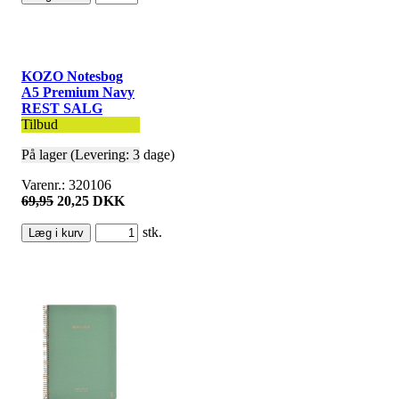
KOZO Notesbog
A5 Premium Navy
REST SALG
Tilbud
På lager (Levering: 3 dage)
Varenr.: 320106
69,95
20,25 DKK
stk.