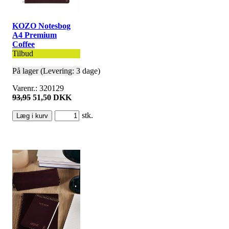
KOZO Notesbog
A4 Premium
Coffee
Tilbud
På lager (Levering: 3 dage)
Varenr.: 320129
93,95
51,50 DKK
stk.