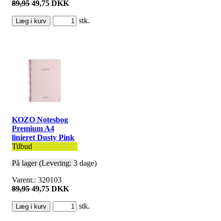
89,95
49,75 DKK
stk.
KOZO Notesbog
Premium A4
linieret Dusty Pink
Tilbud
På lager (Levering: 3 dage)
Varenr.: 320103
89,95
49,75 DKK
stk.