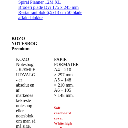
Spiral Planner 12M XL
Broderi plade Dyr 175 x 245 mm
Restaurantblok 6,5x13 cm 50 blade
affaldsblokke
KOZO
NOTESBOG
Premium
KOZO
PAPIR
Notesbog
FORMATER:
- KÆMPE
A4 – 210
UDVALG
× 297 mm.
- er
A5 – 148
absolut en
× 210 mm.
af
A6 – 105
markedes
× 148 mm.
lækreste
notesbog
Soft
eller
cardboard
notesblok,
cover
om man så
White high
må sige.