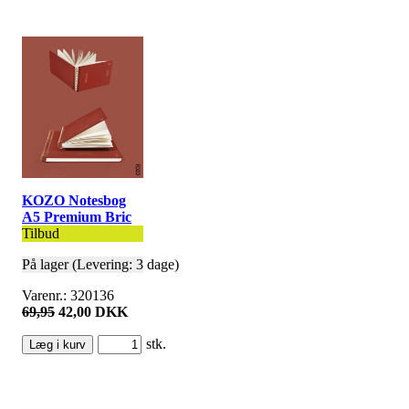
KOZO Notesbog
A5 Premium Bric
Tilbud
På lager (Levering: 3 dage)
Varenr.: 320136
69,95
42,00 DKK
stk.