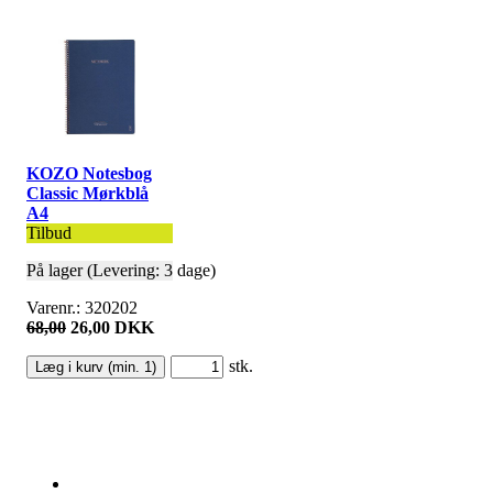
KOZO Notesbog
Classic Mørkblå
A4
Tilbud
På lager (Levering: 3 dage)
Varenr.: 320202
68,00
26,00 DKK
stk.