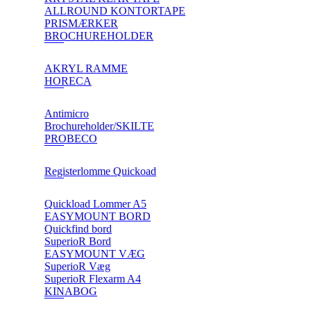
ALLROUND KONTORTAPE
PRISMÆRKER
BROCHUREHOLDER
AKRYL RAMME
HORECA
Antimicro
Brochureholder/SKILTE
PROBECO
Registerlomme Quickoad
Quickload Lommer A5
EASYMOUNT BORD
Quickfind bord
SuperioR Bord
EASYMOUNT VÆG
SuperioR Væg
SuperioR Flexarm A4
KINABOG