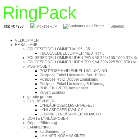
RingPack
Hits: 407957
Indkøbskurv
Sitemap
VELKOMMEN
EMBALLAGE
FØLGESEDDELLOMMER kr.195,- A5
FØLGESEDDELLOMMER MED TRYK
FØLGESEDDELLOMMER UDEN TRYK A5 225x155 1000 STK Kr.
FØLGESEDDELLOMMER UDEN TRYK A4 320x225 500 STK) Kr. 
POSTPOSER
POSTPOSE HVID ENKEL LIMLUKNING
Postpose Enkel Limlukning Sort 100stk
Postpose HVID Dobbel Limlukning
Postpose Enkel Limlukning & Håndtag
BOBLEKUVERT, bobleposer
Kuvert Ecomax
grippie greeen
LYNLÅSPOSER
LYNLÅSPOSER M/SKRIVEFELT
LYNLÅSPOSER KVAL 0,9
GRIPPIE LYNLÅSPOSER 40 MICON
SORTE LYNLÅSPOSER
Grippie Sliderbag
LAMINERING
koldlaminering
LAMINERINGSMASKINER