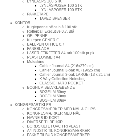
LYNLÅSPS 100 STK
LYNLÅSPOSER 100 STK
LYNLÅSPOSER 100 STK
PAKKETAPE
TAPEDISPENSER
KONTOR
Kuglepenne office blå 100 stk.
Rollerball Executive 0,7, Blå
GELPENNE
Kulepen GENERIC
BALLPEN OFFICE 0,7
FANEBLADE
LASER ETIKETTER A4-ark 100 stk pr pk
PLASTLOMMER A4
Moleskine
Cahier Journal A4 (216x279 cm)
Cahier Journal 3-pak XL (19x25 cm)
Cahier Journal 3-pak LARGE (13 x 21 cm)
K-Way Collection Notesbog
CLASSIC HARD POCKET
BOGFILM SELVKLÆBENDE
BOGFILM 50my
BOGFILM 60my
BOGFILM 80my
KONGRESARTIKLER
KONGRESMÆRKER MED NÅL & CLIPS
KONGRESMÆRKER MED NÅL
NAVNE & ID-KORT
DIVERSE TILBEHØR
BORDSKILTE I OVC FRI PLAST
A4 INDSTIK TIL KONGRESMÆRKER
PAKKE TILBUD KONGRESMÆRKER