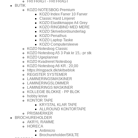
FRI FRAGT - FRI FRAGT
BUTIK
KOZO NOTESBOG Premium
KOZO Index Faner 10 Farver
Classic Hard Linjeret
KOZO Elastikmappe A4 Grey
KOZO RINGBIND MED MERE
KOZO Skrivebordsunderlag
KOZO Penalhus
KOZO Laptop Taske
KOZO Computersleeve
KOZO Notesbog Classic
KOZO Notesbog A5 3 Pak kr 15,- pr stk
KOZO Ugeplanner
KOZO Kvadreret Notesbog
KOZO Notesbog A6 KR.: 20,00
https://ringpack.dk/skitseblok
REGISTER SYSTEMER
LAMINERINGSMASKINER
LAMINERINGSLOMMER
LAMINERINGS MASKINER
KOLLEGIE BLOKKE - PP BLOK
hobby knive
KONTOR TAPE
KRYSTAL KLAR TAPE
ALLROUND KONTORTAPE
PRISMÆRKER
BROCHUREHOLDER
AKRYL RAMME
HORECA
Antimicro
Brochureholder/SKILTE