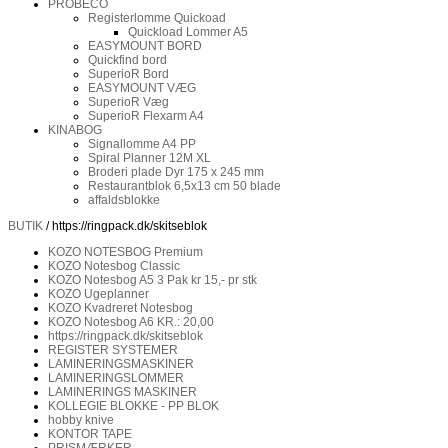
PROBECO
Registerlomme Quickoad
Quickload Lommer A5
EASYMOUNT BORD
Quickfind bord
SuperioR Bord
EASYMOUNT VÆG
SuperioR Væg
SuperioR Flexarm A4
KINABOG
Signallomme A4 PP
Spiral Planner 12M XL
Broderi plade Dyr 175 x 245 mm
Restaurantblok 6,5x13 cm 50 blade
affaldsblokke
BUTIK
/ https://ringpack.dk/skitseblok
KOZO NOTESBOG Premium
KOZO Notesbog Classic
KOZO Notesbog A5 3 Pak kr 15,- pr stk
KOZO Ugeplanner
KOZO Kvadreret Notesbog
KOZO Notesbog A6 KR.: 20,00
https://ringpack.dk/skitseblok
REGISTER SYSTEMER
LAMINERINGSMASKINER
LAMINERINGSLOMMER
LAMINERINGS MASKINER
KOLLEGIE BLOKKE - PP BLOK
hobby knive
KONTOR TAPE