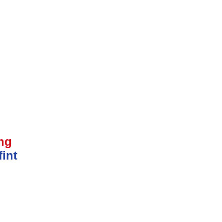
ing
fint