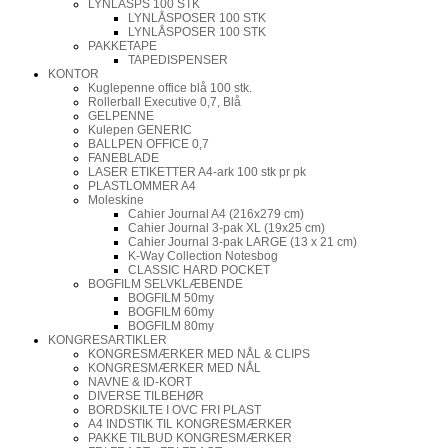
LYNLÅSPS 100 STK
LYNLÅSPOSER 100 STK
LYNLÅSPOSER 100 STK
PAKKETAPE
TAPEDISPENSER
KONTOR
Kuglepenne office blå 100 stk.
Rollerball Executive 0,7, Blå
GELPENNE
Kulepen GENERIC
BALLPEN OFFICE 0,7
FANEBLADE
LASER ETIKETTER A4-ark 100 stk pr pk
PLASTLOMMER A4
Moleskine
Cahier Journal A4 (216x279 cm)
Cahier Journal 3-pak XL (19x25 cm)
Cahier Journal 3-pak LARGE (13 x 21 cm)
K-Way Collection Notesbog
CLASSIC HARD POCKET
BOGFILM SELVKLÆBENDE
BOGFILM 50my
BOGFILM 60my
BOGFILM 80my
KONGRESARTIKLER
KONGRESMÆRKER MED NÅL & CLIPS
KONGRESMÆRKER MED NÅL
NAVNE & ID-KORT
DIVERSE TILBEHØR
BORDSKILTE I OVC FRI PLAST
A4 INDSTIK TIL KONGRESMÆRKER
PAKKE TILBUD KONGRESMÆRKER