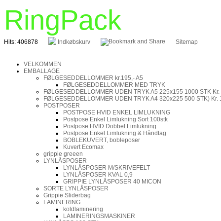
RingPack
Hits: 406878
Indkøbskurv
Sitemap
VELKOMMEN
EMBALLAGE
FØLGESEDDELLOMMER kr.195,- A5
FØLGESEDDELLOMMER MED TRYK
FØLGESEDDELLOMMER UDEN TRYK A5 225x155 1000 STK Kr.
FØLGESEDDELLOMMER UDEN TRYK A4 320x225 500 STK) Kr. 
POSTPOSER
POSTPOSE HVID ENKEL LIMLUKNING
Postpose Enkel Limlukning Sort 100stk
Postpose HVID Dobbel Limlukning
Postpose Enkel Limlukning & Håndtag
BOBLEKUVERT, bobleposer
Kuvert Ecomax
grippie greeen
LYNLÅSPOSER
LYNLÅSPOSER M/SKRIVEFELT
LYNLÅSPOSER KVAL 0,9
GRIPPIE LYNLÅSPOSER 40 MICON
SORTE LYNLÅSPOSER
Grippie Sliderbag
LAMINERING
koldlaminering
LAMINERINGSMASKINER