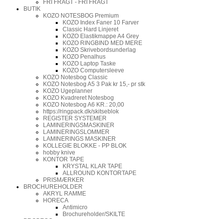
FRI FRAGT - FRI FRAGT
BUTIK
KOZO NOTESBOG Premium
KOZO Index Faner 10 Farver
Classic Hard Linjeret
KOZO Elastikmappe A4 Grey
KOZO RINGBIND MED MERE
KOZO Skrivebordsunderlag
KOZO Penalhus
KOZO Laptop Taske
KOZO Computersleeve
KOZO Notesbog Classic
KOZO Notesbog A5 3 Pak kr 15,- pr stk
KOZO Ugeplanner
KOZO Kvadreret Notesbog
KOZO Notesbog A6 KR.: 20,00
https://ringpack.dk/skitseblok
REGISTER SYSTEMER
LAMINERINGSMASKINER
LAMINERINGSLOMMER
LAMINERINGS MASKINER
KOLLEGIE BLOKKE - PP BLOK
hobby knive
KONTOR TAPE
KRYSTAL KLAR TAPE
ALLROUND KONTORTAPE
PRISMÆRKER
BROCHUREHOLDER
AKRYL RAMME
HORECA
Antimicro
Brochureholder/SKILTE