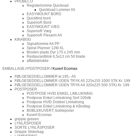
PROBECO
Registerlomme Quickoad
Quickload Lommer A5
EASYMOUNT BORD
Quickfind bord
SuperioR Bord
EASYMOUNT VÆG
SuperioR Væg
SuperioR Flexarm A4
KINABOG
Signallomme A4 PP
Spiral Planner 12M XL
Broderi plade Dyr 175 x 245 mm
Restaurantblok 6,5x13 cm 50 blade
affaldsblokke
EMBALLAGE
/
POSTPOSER
/ Kuvert Ecomax
FØLGESEDDELLOMMER kr.195,- A5
FØLGESEDDELLOMMER UDEN TRYK A5 225x155 1000 STK Kr. 199
FØLGESEDDELLOMMER UDEN TRYK A4 320x225 500 STK) Kr. 199
POSTPOSER
POSTPOSE HVID ENKEL LIMLUKNING
Postpose Enkel Limlukning Sort 100stk
Postpose HVID Dobbel Limlukning
Postpose Enkel Limlukning & Håndtag
BOBLEKUVERT, bobleposer
Kuvert Ecomax
grippie greeen
LYNLÅSPOSER
SORTE LYNLÅSPOSER
Grippie Sliderbag