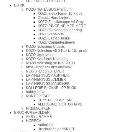
FRI FRAGT - FRI FRAGT
BUTIK
KOZO NOTESBOG Premium
KOZO Index Faner 10 Farver
Classic Hard Linjeret
KOZO Elastikmappe A4 Grey
KOZO RINGBIND MED MERE
KOZO Skrivebordsunderlag
KOZO Penalhus
KOZO Laptop Taske
KOZO Computersleeve
KOZO Notesbog Classic
KOZO Notesbog A5 3 Pak kr 15,- pr stk
KOZO Ugeplanner
KOZO Kvadreret Notesbog
KOZO Notesbog A6 KR.: 20,00
https://ringpack.dk/skitseblok
REGISTER SYSTEMER
LAMINERINGSMASKINER
LAMINERINGSLOMMER
LAMINERINGS MASKINER
KOLLEGIE BLOKKE - PP BLOK
hobby knive
KONTOR TAPE
KRYSTAL KLAR TAPE
ALLROUND KONTORTAPE
PRISMÆRKER
BROCHUREHOLDER
AKRYL RAMME
HORECA
Antimicro
Brochureholder/SKILTE