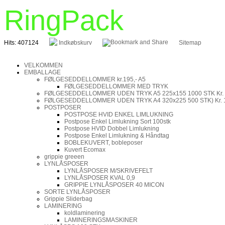
RingPack
Hits: 407124
Indkøbskurv
Sitemap
VELKOMMEN
EMBALLAGE
FØLGESEDDELLOMMER kr.195,- A5
FØLGESEDDELLOMMER MED TRYK
FØLGESEDDELLOMMER UDEN TRYK A5 225x155 1000 STK Kr.
FØLGESEDDELLOMMER UDEN TRYK A4 320x225 500 STK) Kr. 
POSTPOSER
POSTPOSE HVID ENKEL LIMLUKNING
Postpose Enkel Limlukning Sort 100stk
Postpose HVID Dobbel Limlukning
Postpose Enkel Limlukning & Håndtag
BOBLEKUVERT, bobleposer
Kuvert Ecomax
grippie greeen
LYNLÅSPOSER
LYNLÅSPOSER M/SKRIVEFELT
LYNLÅSPOSER KVAL 0,9
GRIPPIE LYNLÅSPOSER 40 MICON
SORTE LYNLÅSPOSER
Grippie Sliderbag
LAMINERING
koldlaminering
LAMINERINGSMASKINER