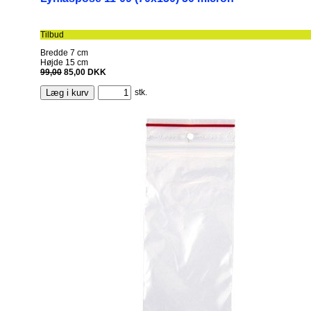
Tilbud
Bredde
7
cm
Højde
15
cm
99,00
85,00
DKK
Læg i kurv
stk.