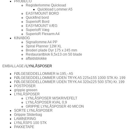
PROBECO
Registerlomme Quickoad
Quickload Lommer A5
EASYMOUNT BORD
Quickfind bord
SuperioR Bord
EASYMOUNT VÆG
SuperioR Væg
SuperioR Flexarm A4
KINABOG
Signallomme A4 PP
Spiral Planner 12M XL
Broderi plade Dyr 175 x 245 mm
Restaurantblok 6,5x13 cm 50 blade
affaldsblokke
EMBALLAGE
/ LYNLÅSPOSER
FØLGESEDDELLOMMER kr.195,- A5
FØLGESEDDELLOMMER UDEN TRYK A5 225x155 1000 STK Kr. 199
FØLGESEDDELLOMMER UDEN TRYK A4 320x225 500 STK) Kr. 199
POSTPOSER
grippie greeen
LYNLÅSPOSER
LYNLÅSPOSER M/SKRIVEFELT
LYNLÅSPOSER KVAL 0,9
GRIPPIE LYNLÅSPOSER 40 MICON
SORTE LYNLÅSPOSER
Grippie Sliderbag
LAMINERING
LYNLÅSPS 100 STK
PAKKETAPE