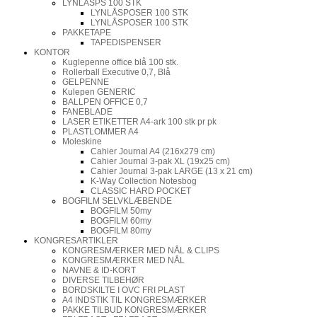
LYNLÅSPS 100 STK
LYNLÅSPOSER 100 STK
LYNLÅSPOSER 100 STK
PAKKETAPE
TAPEDISPENSER
KONTOR
Kuglepenne office blå 100 stk.
Rollerball Executive 0,7, Blå
GELPENNE
Kulepen GENERIC
BALLPEN OFFICE 0,7
FANEBLADE
LASER ETIKETTER A4-ark 100 stk pr pk
PLASTLOMMER A4
Moleskine
Cahier Journal A4 (216x279 cm)
Cahier Journal 3-pak XL (19x25 cm)
Cahier Journal 3-pak LARGE (13 x 21 cm)
K-Way Collection Notesbog
CLASSIC HARD POCKET
BOGFILM SELVKLÆBENDE
BOGFILM 50my
BOGFILM 60my
BOGFILM 80my
KONGRESARTIKLER
KONGRESMÆRKER MED NÅL & CLIPS
KONGRESMÆRKER MED NÅL
NAVNE & ID-KORT
DIVERSE TILBEHØR
BORDSKILTE I OVC FRI PLAST
A4 INDSTIK TIL KONGRESMÆRKER
PAKKE TILBUD KONGRESMÆRKER