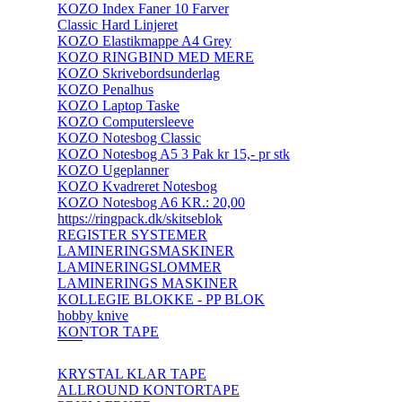
KOZO Index Faner 10 Farver
Classic Hard Linjeret
KOZO Elastikmappe A4 Grey
KOZO RINGBIND MED MERE
KOZO Skrivebordsunderlag
KOZO Penalhus
KOZO Laptop Taske
KOZO Computersleeve
KOZO Notesbog Classic
KOZO Notesbog A5 3 Pak kr 15,- pr stk
KOZO Ugeplanner
KOZO Kvadreret Notesbog
KOZO Notesbog A6 KR.: 20,00
https://ringpack.dk/skitseblok
REGISTER SYSTEMER
LAMINERINGSMASKINER
LAMINERINGSLOMMER
LAMINERINGS MASKINER
KOLLEGIE BLOKKE - PP BLOK
hobby knive
KONTOR TAPE
KRYSTAL KLAR TAPE
ALLROUND KONTORTAPE