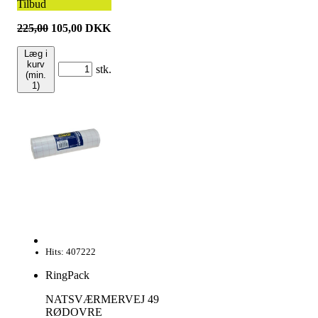
Tilbud
225,00
105,00
DKK
Læg i
kurv
stk.
(min.
1)
Hits: 407222
RingPack
NATSVÆRMERVEJ 49
RØDOVRE