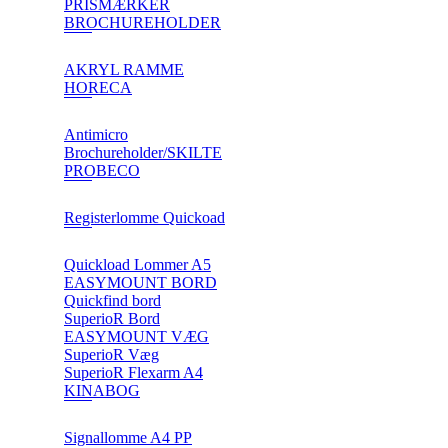
PRISMÆRKER
BROCHUREHOLDER
AKRYL RAMME
HORECA
Antimicro
Brochureholder/SKILTE
PROBECO
Registerlomme Quickoad
Quickload Lommer A5
EASYMOUNT BORD
Quickfind bord
SuperioR Bord
EASYMOUNT VÆG
SuperioR Væg
SuperioR Flexarm A4
KINABOG
Signallomme A4 PP