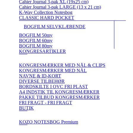
Cahier Journal 3-pak XL (19x25 cm)
Cahier Journal 3-pak LARGE (13 x 21 cm)
K-Way Collection Notesbog
CLASSIC HARD POCKET
BOGFILM SELVKLÆBENDE
BOGFILM 50my
BOGFILM 60my
BOGFILM 80my
KONGRESARTIKLER
KONGRESMÆRKER MED NÅL & CLIPS
KONGRESMÆRKER MED NÅL
NAVNE & ID-KORT
DIVERSE TILBEHØR
BORDSKILTE I OVC FRI PLAST
A4 INDSTIK TIL KONGRESMÆRKER
PAKKE TILBUD KONGRESMÆRKER
FRI FRAGT - FRI FRAGT
BUTIK
KOZO NOTESBOG Premium