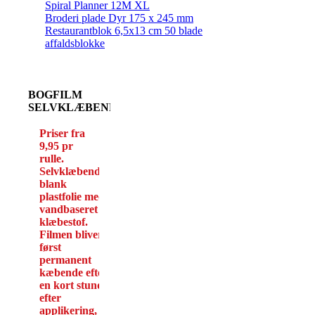
Spiral Planner 12M XL
Broderi plade Dyr 175 x 245 mm
Restaurantblok 6,5x13 cm 50 blade
affaldsblokke
BOGFILM
SELVKLÆBENDE
Priser fra
9,95 pr
rulle.
Selvklæbende,
blank
plastfolie med
vandbaseret
klæbestof.
Filmen bliver
først
permanent
kæbende efter
en kort stund
efter
applikering,